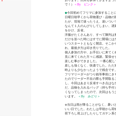
おります。次回も参加できますよう
で！）
＜By ピンク＞
◆
今回初めてフリマに参加すること
日曜日朝早くから荷物運び・品物の
たが、現地で迷ったうえ、迷いつい
なんて１人のんびりしてしまい、遅
をかけ、反省。
洋服がたくさんあり、すべて陳列は
だけを並べた時にはすでに開場には
いつスタートともなく開店。そこか
れ、最後夕方は叩き売りでした。
個人参加の方や、お手伝いに来てく
見に来てくれた方々に感謝。緊張せ
楽しむ事ができました。 一番心配
差しも強くなく、快適でした。ただ
時よりも少なかったようで残念です
フリマリーダーがつり銭等事前にき
たのでリーダー不在の際も手間取る
し、今回はあまり反省すべき点はな
だ、品物を入れるバッグ（持ち手付
くなってしまったので、次回はもう
います。
＜By みどり＞
◆
当日は雨が降ることがなく、暑い
いい日でした。わたしは早朝から荷
荷下ろし荷上げしたりしてガテン系