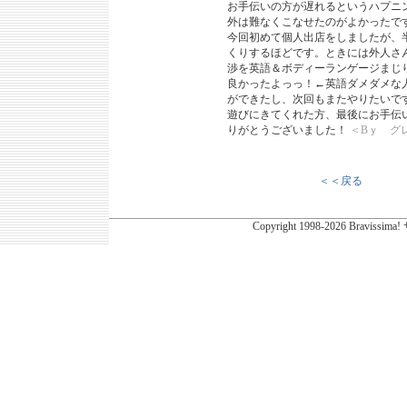
お手伝いの方が遅れるというハプニ
外は難なくこなせたのがよかったで
今回初めて個人出店をしましたが、
くりするほどです。ときには外人さ
渉を英語＆ボディーランゲージまじ
良かったよっっ！←英語ダメダメな
ができたし、次回もまたやりたいで
遊びにきてくれた方、最後にお手伝
りがとうございました！
＜Bｙ グ
＜＜戻る
Copyright
1998-2026 Bravissima