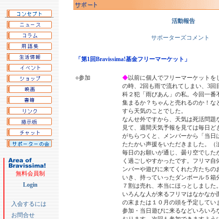
活動報告
サポーターズコメント
「第1回Bravissima!基金フリーマーケット」
○参加
◆
以前に個人でフリーマーケットを
の時、2回も雨で流れてしまい、3回
科２犯「雨びあん」の私。今回一番
集まるか？ちゃんと売れるのか！な
すら天気のことでした。
なんせ外ですから、天気は死活問題
見て、週間天気予報を見ては毎日ど
がちらつくと、メンバーから「当日
たたかい声援をいただきました。（
毎日のお願いが通じ、曇り空でした
く過ごしやすかったです。フリマ自
ンバーや遊びに来てくれた方たちの
無料会員制
いき、持っていったダンボール５箱
Login
７割は売れ、本当にほっとしました
いろんな人が来るフリマはなかなか
の末または１０月の頭を予定してい
入会するには
参加・当日遊びに来るなどいろいろ
お問合せ