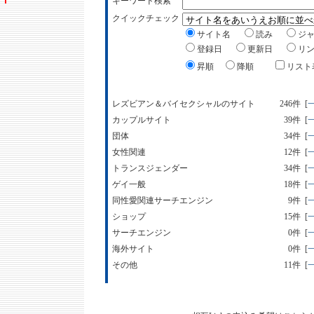
キーワード検索
クイックチェック
サイト名
読み
ジ
登録日
更新日
リ
昇順
降順
リス
レズビアン＆バイセクシャルのサイト
246件
[
カップルサイト
39件
[
団体
34件
[
女性関連
12件
[
トランスジェンダー
34件
[
ゲイ一般
18件
[
同性愛関連サーチエンジン
9件
[
ショップ
15件
[
サーチエンジン
0件
[
海外サイト
0件
[
その他
11件
[