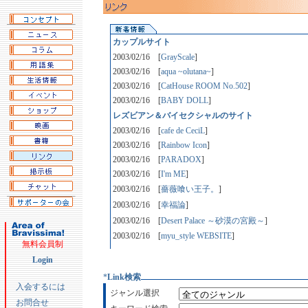
カップルサイト
2003/02/16
[
GrayScale
]
2003/02/16
[
aqua ~olutana~
]
2003/02/16
[
CatHouse ROOM No.502
]
2003/02/16
[
BABY DOLL
]
レズビアン＆バイセクシャルのサイト
2003/02/16
[
cafe de CeciL
]
2003/02/16
[
Rainbow Icon
]
2003/02/16
[
PARADOX
]
2003/02/16
[
I'm ME
]
2003/02/16
[
薔薇喰い王子。
]
2003/02/16
[
幸福論
]
2003/02/16
[
Desert Palace ～砂漠の宮殿～
]
2003/02/16
[
myu_style WEBSITE
]
無料会員制
Login
*
Link検索
入会するには
ジャンル選択
お問合せ